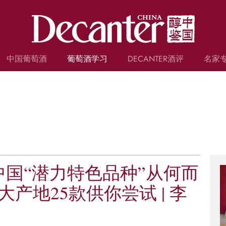
中国葡萄酒
葡萄酒学习
DECANTER酒评
名家
葡萄酒常识
WSET和葡萄酒小测验
食谱和餐酒搭配
葡萄酒人物
葡萄品种
葡萄酒词典
名庄档案
投资指南
国“潜力特色品种”从何而
产地25款供你尝试 | 李