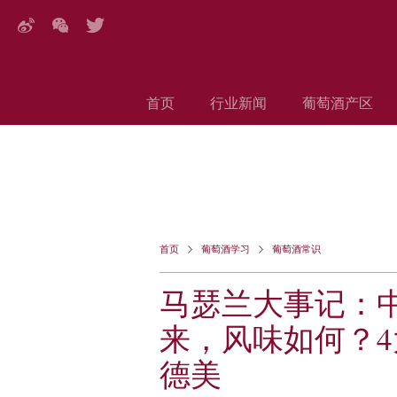
首页
行业新闻
葡萄酒产区
DECANTER特写
搜索
首页
葡萄酒学习
葡萄酒常识
马瑟兰大事记：中
来，风味如何？4大
德美