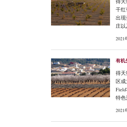
得天
干红
出现
庄以
202
有机先
得天
区成
Fi
特色
202