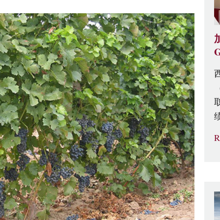
G
（
R