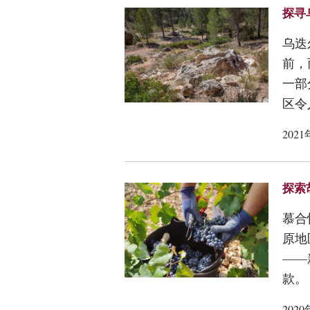
探寻乌
乌迭
前，
一部
区令
202
探索
慕合
原地
——
款。
202