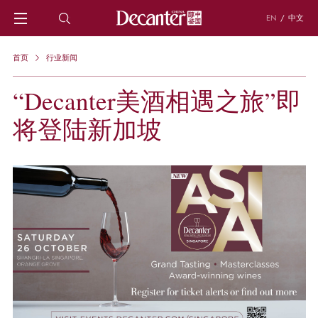
EN
/
中文
首页
首页
行业新闻
行业新闻
DECANTER特写
“Decanter美酒相遇之旅”即
葡萄酒产区
中国葡萄酒
将登陆新加坡
葡萄酒学习
葡萄酒常识
WSET和葡萄酒小测验
食谱和餐酒搭配
葡萄酒人物
葡萄品种
葡萄酒词典
名庄档案
投资指南
DECANTER酒评
名家专栏