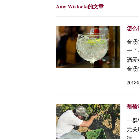
Amy Wislocki的文章
怎么像
金汤
一了
酒爱
金汤
201
葡萄
一群
无关
话…