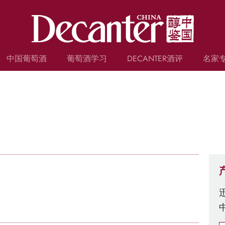
中国葡萄酒
葡萄酒学习
DECANTER酒评
名家
葡萄酒常识
WSET和葡萄酒小测验
食谱和餐酒搭配
葡萄酒人物
葡萄品种
葡萄酒词典
名庄档案
投资指南